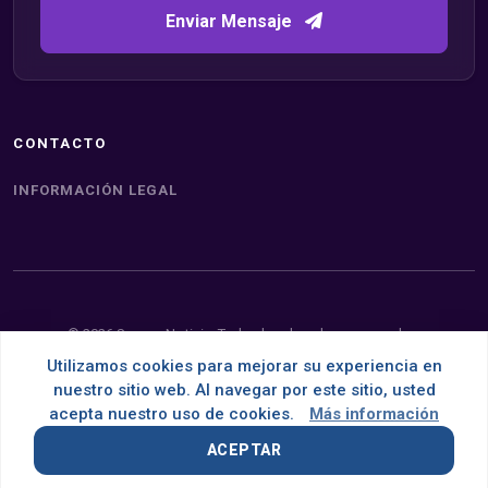
Enviar Mensaje
CONTACTO
INFORMACIÓN LEGAL
© 2026 Somos Noticia. Todos los derechos reservados.
Utilizamos cookies para mejorar su experiencia en
Desarrollado con
por
OMNES
nuestro sitio web. Al navegar por este sitio, usted
acepta nuestro uso de cookies.
Más información
ACEPTAR