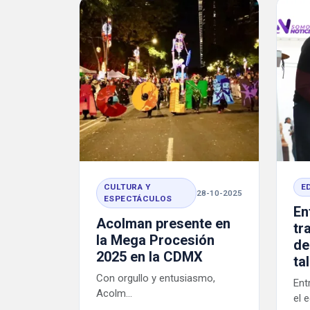
CULTURA Y
E
28-10-2025
ESPECTÁCULOS
En
Acolman presente en
tr
la Mega Procesión
de
2025 en la CDMX
ta
Con orgullo y entusiasmo,
Ent
Acolm...
el 