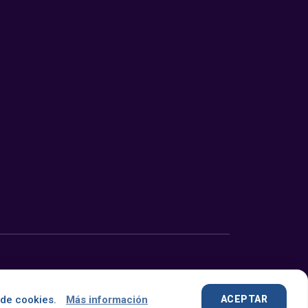
Desarrollado con
por
OMNES
 de cookies.
Más información
ACEPTAR