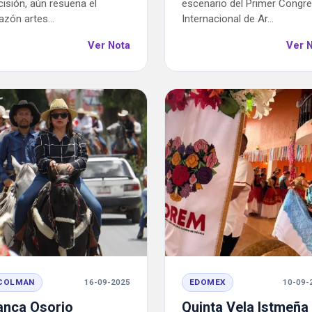
cisión, aún resuena el
escenario del Primer Congr
azón artes...
Internacional de Ar...
Ver Nota
Ver 
COLMAN
16-09-2025
EDOMEX
10-09-
anca Osorio
Quinta Vela Istmeña