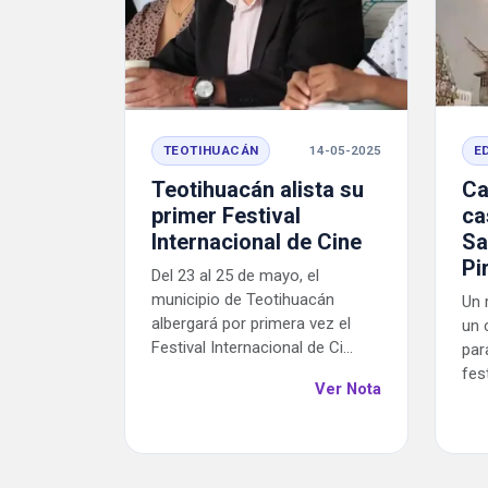
TEOTIHUACÁN
14-05-2025
E
Teotihuacán alista su
Ca
primer Festival
ca
Internacional de Cine
Sa
Pi
Del 23 al 25 de mayo, el
municipio de Teotihuacán
Un 
albergará por primera vez el
un 
Festival Internacional de Ci...
par
fes
Ver Nota