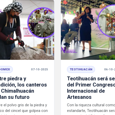
DOMEX
07-10-2025
TEOTIHUACÁN
06-10-
tre piedra y
Teotihuacán será s
adición, los canteros
del Primer Congres
 Chimalhuacán
Internacional de
llan su futuro
Artesanos
re el polvo gris de la piedra y
Con la riqueza cultural com
eco del cincel que golpea con
estandarte, Teotihuacán ser