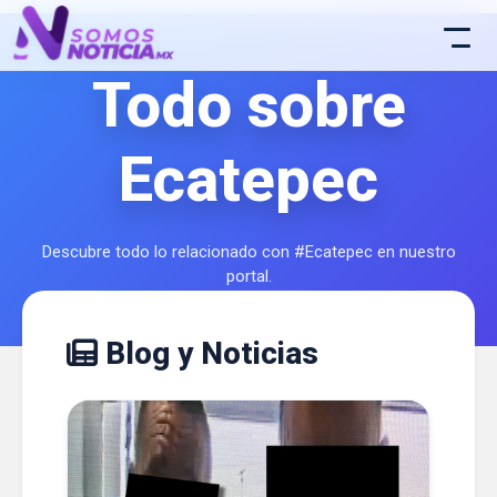
Todo sobre
Ecatepec
Descubre todo lo relacionado con #Ecatepec en nuestro
portal.
Blog y Noticias