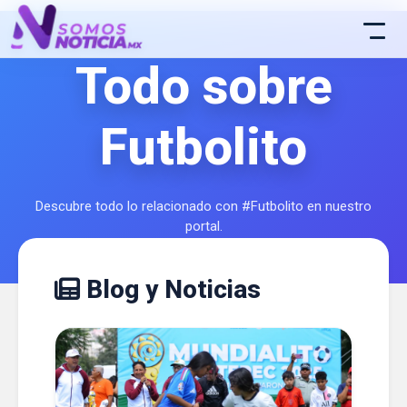
Todo sobre
Futbolito
Descubre todo lo relacionado con #Futbolito en nuestro
portal.
Blog y Noticias