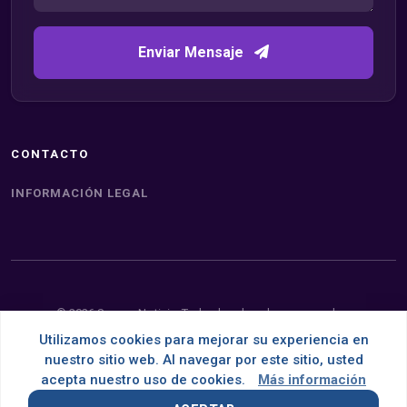
Enviar Mensaje
CONTACTO
INFORMACIÓN LEGAL
© 2026 Somos Noticia. Todos los derechos reservados.
Utilizamos cookies para mejorar su experiencia en
Desarrollado con
por
OMNES
nuestro sitio web. Al navegar por este sitio, usted
acepta nuestro uso de cookies.
Más información