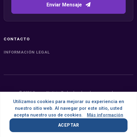
Enviar Mensaje
CONTACTO
INFORMACIÓN LEGAL
© 2026 Somos Noticia. Todos los derechos reservados.
Utilizamos cookies para mejorar su experiencia en
Desarrollado con
por
OMNES
nuestro sitio web. Al navegar por este sitio, usted
acepta nuestro uso de cookies.
Más información
ACEPTAR