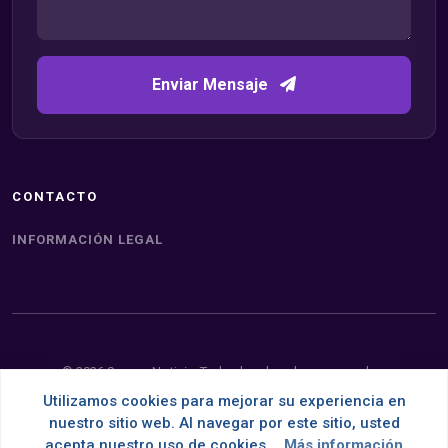
Enviar Mensaje
CONTACTO
INFORMACIÓN LEGAL
© 2026 Somos Noticia. Todos los derechos reservados.
Utilizamos cookies para mejorar su experiencia en
Desarrollado con
por
OMNES
nuestro sitio web. Al navegar por este sitio, usted
acepta nuestro uso de cookies.
Más información