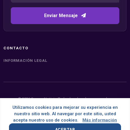
Enviar Mensaje
CONTACTO
INFORMACIÓN LEGAL
© 2026 Somos Noticia. Todos los derechos reservados.
Utilizamos cookies para mejorar su experiencia en
Desarrollado con
por
OMNES
nuestro sitio web. Al navegar por este sitio, usted
acepta nuestro uso de cookies.
Más información
ACEPTAR