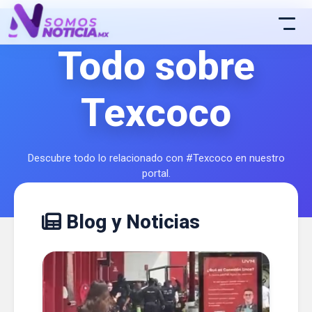
Todo sobre
Texcoco
Descubre todo lo relacionado con #Texcoco en nuestro
portal.
Blog y Noticias