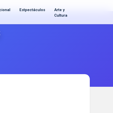
cional
Estpectáculos
Arte y
Cultura
s