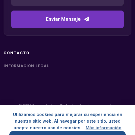
Enviar Mensaje
CONTACTO
INFORMACIÓN LEGAL
© 2026 Somos Noticia. Todos los derechos reservados.
Utilizamos cookies para mejorar su experiencia en
Desarrollado con
por
OMNES
nuestro sitio web. Al navegar por este sitio, usted
acepta nuestro uso de cookies.
Más información