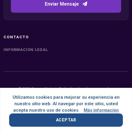
Enviar Mensaje
CONTACTO
INFORMACIÓN LEGAL
© 2026 Somos Noticia. Todos los derechos reservados.
Utilizamos cookies para mejorar su experiencia en
Desarrollado con
por
OMNES
nuestro sitio web. Al navegar por este sitio, usted
acepta nuestro uso de cookies.
Más información
ACEPTAR