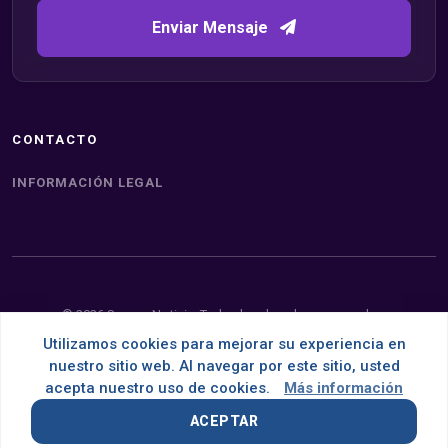
Enviar Mensaje
CONTACTO
INFORMACIÓN LEGAL
© 2026 Somos Noticia. Todos los derechos reservados.
Utilizamos cookies para mejorar su experiencia en
Desarrollado con
por
OMNES
nuestro sitio web. Al navegar por este sitio, usted
acepta nuestro uso de cookies.
Más información
ACEPTAR