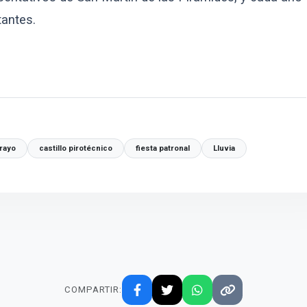
tantes.
rayo
castillo pirotécnico
fiesta patronal
Lluvia
COMPARTIR: