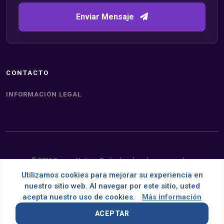
Enviar Mensaje
CONTACTO
INFORMACIÓN LEGAL
© 2026 Somos Noticia. Todos los derechos reservados.
Utilizamos cookies para mejorar su experiencia en
Desarrollado con
por
OMNES
nuestro sitio web. Al navegar por este sitio, usted
acepta nuestro uso de cookies.
Más información
ACEPTAR