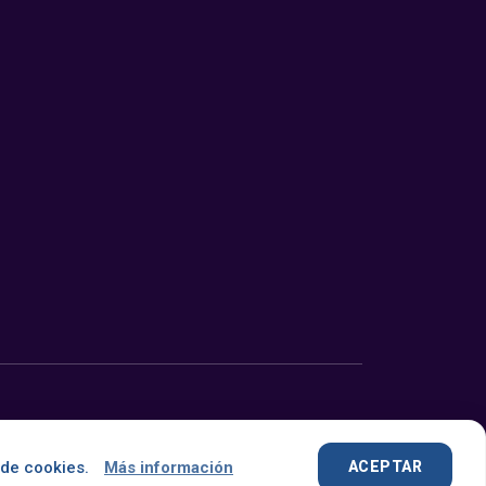
Desarrollado con
por
OMNES
 de cookies.
Más información
ACEPTAR