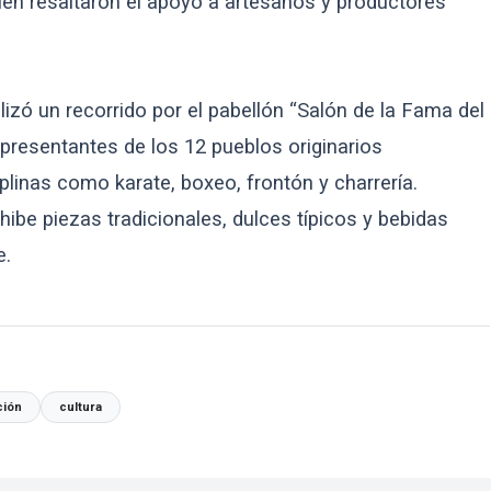
ién resaltaron el apoyo a artesanos y productores
ealizó un recorrido por el pabellón “Salón de la Fama del
resentantes de los 12 pueblos originarios
linas como karate, boxeo, frontón y charrería.
hibe piezas tradicionales, dulces típicos y bebidas
e.
ción
cultura