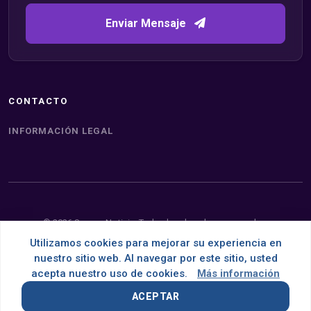
Enviar Mensaje
CONTACTO
INFORMACIÓN LEGAL
© 2026 Somos Noticia. Todos los derechos reservados.
Utilizamos cookies para mejorar su experiencia en
Desarrollado con
por
OMNES
nuestro sitio web. Al navegar por este sitio, usted
acepta nuestro uso de cookies.
Más información
ACEPTAR