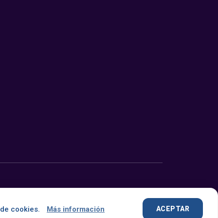
Desarrollado con
por
OMNES
 de cookies.
Más información
ACEPTAR