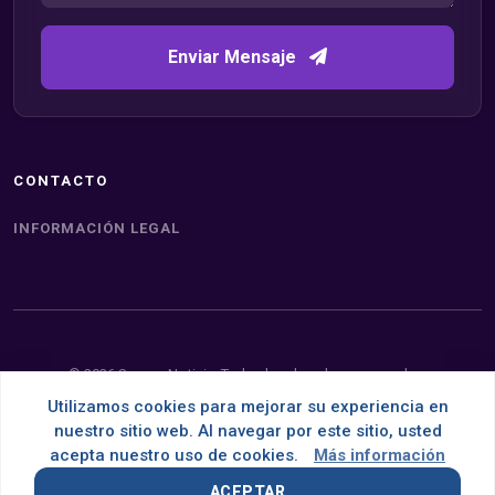
Enviar Mensaje
CONTACTO
INFORMACIÓN LEGAL
© 2026 Somos Noticia. Todos los derechos reservados.
Utilizamos cookies para mejorar su experiencia en
Desarrollado con
por
OMNES
nuestro sitio web. Al navegar por este sitio, usted
acepta nuestro uso de cookies.
Más información
ACEPTAR