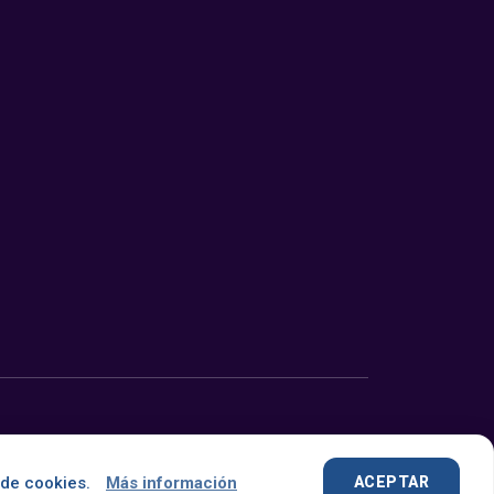
Desarrollado con
por
OMNES
 de cookies.
Más información
ACEPTAR