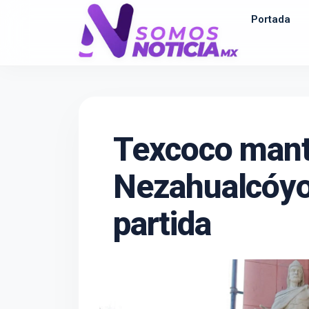
Portada
Texcoco manti
Nezahualcóyot
partida